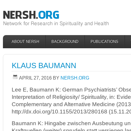
ABOUT NERSH
BACKGROUND
PUBLICATIONS
KLAUS BAUMANN
APRIL 27, 2016
BY
NERSH.ORG
Lee E, Baumann K: German Psychiatrists’ Obse
Interpretation of Religiosity/ Spirituality, in: Ev
Complementary and Alternative Medicine (2013
http://dx.doi.org/10.1155/2013/280168 (15.11.2
Baumann K: Hingabe zwischen Ausbeutung und
Kraftquellen (weiter) sprudeln statt versiegen la