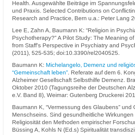
Health. Ausgewählte Beiträge im Spannungsfe
und Praxis. Selected Contributions on Conflicting
Research and Practice, Bern u.a.: Peter Lang 2
Lee E, Zahn A, Baumann K: “Religion in Psychi
Psychotherapy?” A Pilot Study: The Meaning of Re
from Staff’s Perspective in Psychiatry and Psy
(2011), 525-535; doi:10.3390/rel2040525.
Baumann K:
Michelangelo, Demenz und religiös
“Gemeinschaft leben”
. Referate auf dem 6. Ko
Alzheimer Gesellschaft Selbsthilfe Demenz. Bra
Oktober 2010 (Tagungsreihe der Deutschen Alz
e.V. Band 8), Weimar: Gutenberg Druckerei 201
Baumann K, “Vermessung des Glaubens” und 
Menschseins. Sind gesundheitliche Wirkungen v
Religiosität den Methoden empirischer Forschun
Büssing A, Kohls N (Ed.s) Spiritualität transdiszi